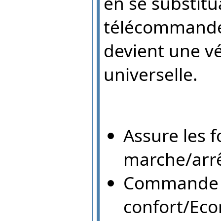
en se substitu
télécommandes
devient une v
universelle.
Assure les f
marche/arrê
Commande l
confort/Ec