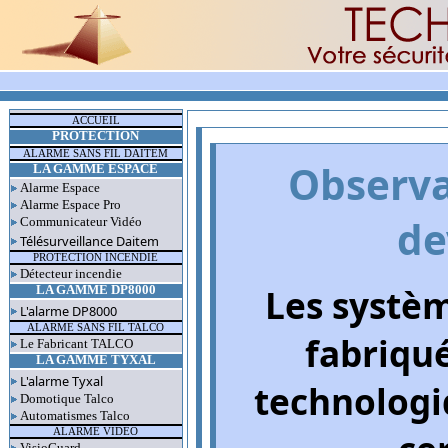
ACCUEIL
PROTECTION
ALARME SANS FIL DAITEM
Observa
LA GAMME ESPACE
Alarme Espace
Alarme Espace Pro
de
Communicateur Vidéo
Télésurveillance Daitem
PROTECTION INCENDIE
Détecteur incendie
Les systèm
LA GAMME DP8000
L'alarme DP8000
ALARME SANS FIL TALCO
fabriqué
Le Fabricant TALCO
LA GAMME TYXAL
L'alarme Tyxal
technologiq
Domotique Talco
Automatismes Talco
ALARME VIDEO
VisioGuard