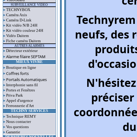
ce
SURVEILLANCE VIDEO
TECHNYBOX
Technyrem 
Caméra Axis
Caméra D-Link
Kit vidéo N/B 24H
neufs, des 
Kit vidéo couleur 24H
Vidéo Daitem
Fiche caméra Daitem
produits
AUTRES ALARMES
Détecteur extérieur
Alarme filaire SEPTAM
d'occasio
MIEUX VIVRE
Boutique en ligne
Coffres forts
N'hésitez
Portails Automatiques
Interphonie sans fil
Portes et Fenêtres
préciser
Priva Park
Appel d'urgence
Ferronnerie d'Art
coordonnées
TECHNY SERVICES
Technique REMY
du
Nous contacter
Vos questions
Garantie