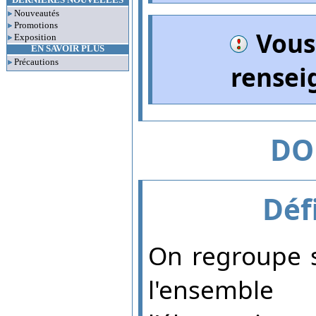
DERNIERES NOUVELLES
Nouveautés
Promotions
Vous
Exposition
EN SAVOIR PLUS
Précautions
rensei
DO
Déf
On regroupe s
l'ensembl