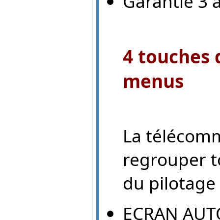
Garantie 3 
4 touches 
menus
La télécom
regrouper t
du pilotag
ECRAN AUTO