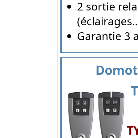
2 sortie re
(éclairages..
Garantie 3 
Domot
T