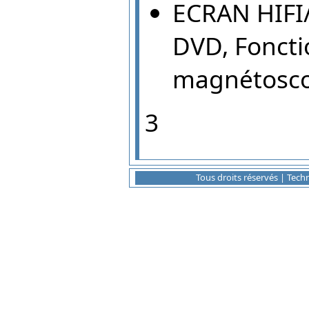
ECRAN HIFI/
DVD, Fonctio
magnétosco
3
Tous droits réservés | Tec