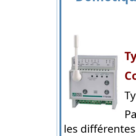
T
C
T
Pa
les différent